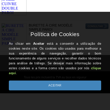
BURETTE À CIRE MODÈLE
SIMPLE PAROI
Petit * Grand
CONTACTS
Tous les prix incluent la TVA au taux en vigueur
Copyright © REIS-REIS.com 2026
Desenvolvido por Optimeios