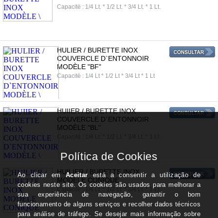
Capacitè : 1/4 Lt. * 1/2 Lt. * 3/4 Lt. * 1 Lt.
HULIER / BURETTE INOX
COUVERCLE D`ENTONNOIR
MODÈLE "BF"
Capacitè : 1/4 Lt * 1/2 Lt * 3/4 Lt * 1 Lt
HUIIER / BURETTE INOX
COUVERCLE D`ENTONNOIR
MODÈLE "BL"
Capacitè : 1/4 Lt. * 1/2 Lt. * 3/4 Lt. * 1 Lt.
HUILIER / BURETTE INOX
MODÈLE CONIQUE
Capacitè : 1/4 Lt. * 1/2 Lt. * 3/4 Lt. * 1 Lt.