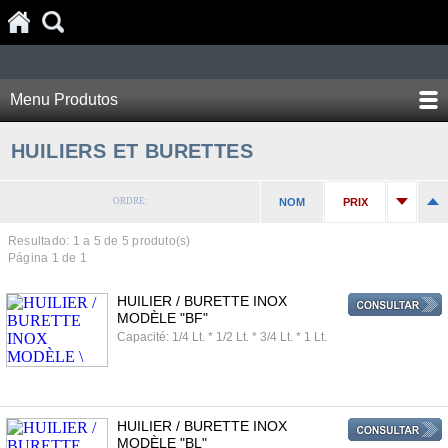
Menu Produtos
HUILIERS ET BURETTES
ORDRE:
NOM
PRIX
Resultado: 1 a
5
de 5 produto(s)
Página 1 de 1
HUILIER / BURETTE INOX
MODÈLE "BF"
Capacité: 1/4 Lt. * 1/2 Lt. * 3/4 Lt. * 1 Lt.
HUILIER / BURETTE INOX
MODÈLE "BL"