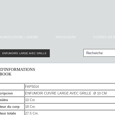
AGRICULTURE / JARDIN
APICULTURE
AUTRES ART
ENFUMOIRS LARGE AVEC GRILLE
 D'INFORMATIONS
EBOOK
FAP5014
cripcion
ENFUMOIR CUIVRE LARGE AVEC GRILLE Ø 10 CM
mètre
10 Cm
teur du corp
18 Cm.
teur totale
27.5 Cm.