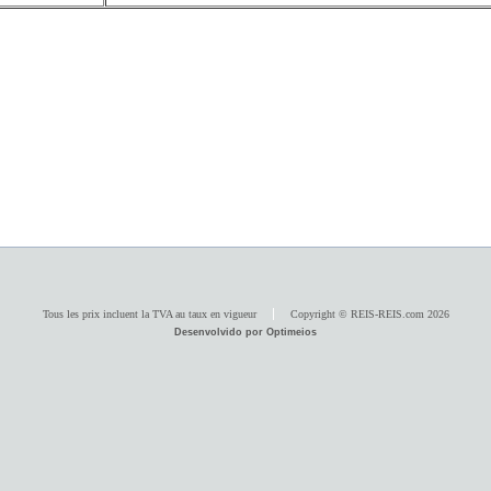
Tous les prix incluent la TVA au taux en vigueur
Copyright © REIS-REIS.com 2026
Desenvolvido por Optimeios