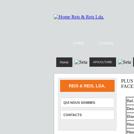
HOME
CUISINE
Home
APICULTURE
PLUS
REIS & REIS, LDA.
FAC
Ref.
QUI NOUS SOMMES
Des
CONTACTS
Dia
Hau
Hau