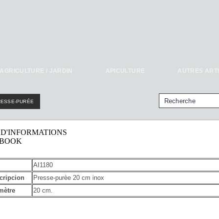
AGRICULTURE / JARDIN
APICULTURE
AUTRES ART
RESSE-PURÉE
 D'INFORMATIONS
EBOOK
AI1180
cripcion
Presse-purèe 20 cm inox
mètre
20 cm.