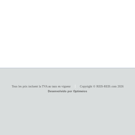
Tous les prix incluent la TVA au taux en vigueur
Copyright © REIS-REIS.com 2026
Desenvolvido por Optimeios