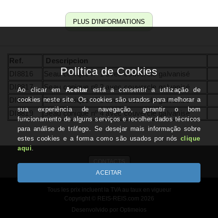
PLUS D'INFORMATIONS
Ref.
Descripcion
DI8816
Seau conique nº 1 avec couvercle galvanisé
DI8817
Seau conique nº 2 avec couvercle galvanisé
DI8818
Seau conique nº 3 avec couvercle galvanisé
DI8819
Seau conique nº 4 avec couvercle galvanisé
CONTACTS
Tous les prix incluent la TVA au taux en vigueur
Copyright © REIS-REIS.com 2026
Desenvolvido por Optimeios