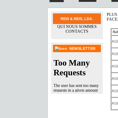
PLUS
REIS & REIS, LDA.
FAC
QUI NOUS SOMMES
CONTACTS
Ref
AI1
NEWSLETTER
AI1
AI1
AI1
AI1
AI1